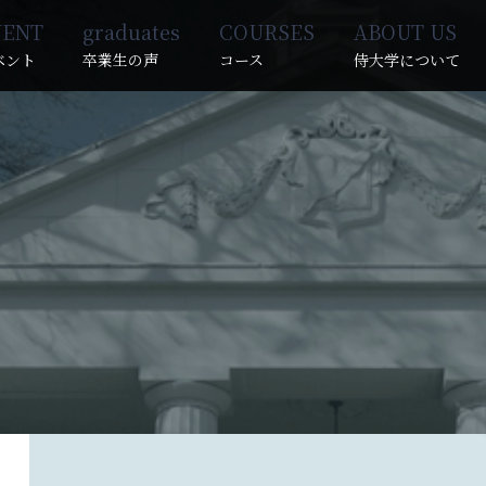
VENT
graduates
COURSES
ABOUT US
ベント
卒業生の声
コース
侍大学について