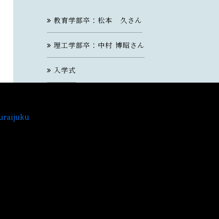
教育学部卒：松本 久さん
理工学部卒：中村 博昭さん
入学式
uraijuku